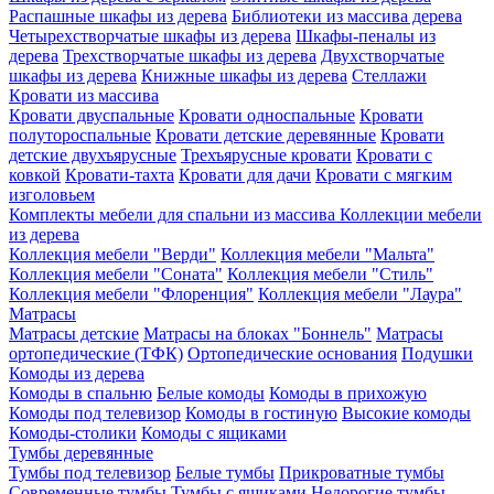
Распашные шкафы из дерева
Библиотеки из массива дерева
Четырехстворчатые шкафы из дерева
Шкафы-пеналы из
дерева
Трехстворчатые шкафы из дерева
Двухстворчатые
шкафы из дерева
Книжные шкафы из дерева
Стеллажи
Кровати из массива
Кровати двуспальные
Кровати односпальные
Кровати
полутороспальные
Кровати детские деревянные
Кровати
детские двухъярусные
Трехъярусные кровати
Кровати с
ковкой
Кровати-тахта
Кровати для дачи
Кровати с мягким
изголовьем
Комплекты мебели для спальни из массива
Коллекции мебели
из дерева
Коллекция мебели "Верди"
Коллекция мебели "Мальта"
Коллекция мебели "Соната"
Коллекция мебели "Стиль"
Коллекция мебели "Флоренция"
Коллекция мебели "Лаура"
Матрасы
Матрасы детские
Матрасы на блоках "Боннель"
Матрасы
ортопедические (ТФК)
Ортопедические основания
Подушки
Комоды из дерева
Комоды в спальню
Белые комоды
Комоды в прихожую
Комоды под телевизор
Комоды в гостиную
Высокие комоды
Комоды-столики
Комоды с ящиками
Тумбы деревянные
Тумбы под телевизор
Белые тумбы
Прикроватные тумбы
Современные тумбы
Тумбы с ящиками
Недорогие тумбы