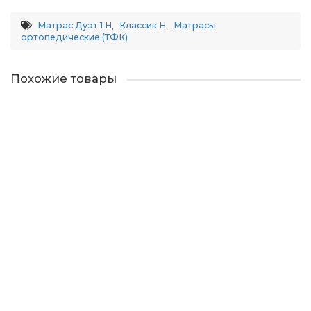
Матрас Дуэт 1 Н
,
Классик Н
,
Матрасы
ортопедические (ТФК)
Похожие товары
Матрас Дуэт Н
11165р.
В корзину