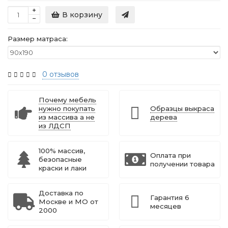
В корзину
Размер матраса:
0 отзывов
Почему мебель
нужно покупать
Образцы выкраса
из массива а не
дерева
из ЛДСП
100% массив,
Оплата при
безопасные
получении товара
краски и лаки
Доставка по
Гарантия 6
Москве и МО от
месяцев
2000